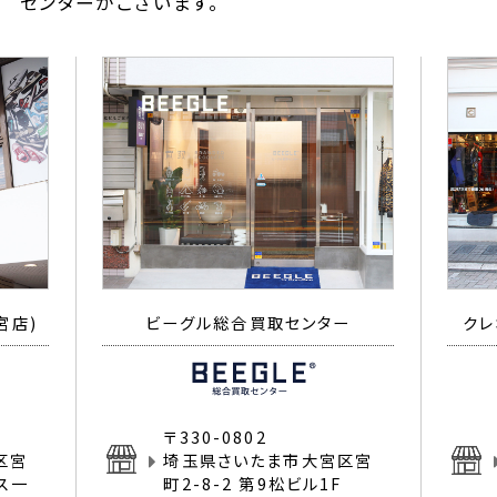
センターがございます。
宮店)
ビーグル総合買取センター
クレ
〒330-0802
区宮
埼玉県さいたま市大宮区宮
イス一
町2-8-2 第9松ビル1F