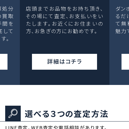
庫処分
店頭までお品物をお持ち頂き、
ダン
の買取
その場にて査定、お支払いをい
るだ
手間を
たします。お近くにお住まいの
て無
底して
方、お急ぎの方にお勧めです。
魅力
す。
詳細はコチラ
選べる３つの査定方法
LINE査定、WEB査定や電話相談があります。