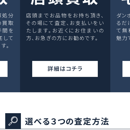
庫処分
店頭までお品物をお持ち頂き、
ダン
の買取
その場にて査定、お支払いをい
るだ
手間を
たします。お近くにお住まいの
て無
底して
方、お急ぎの方にお勧めです。
魅力
す。
詳細はコチラ
選べる３つの査定方法