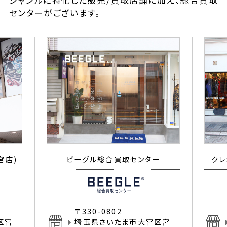
ジャンルに特化した販売/買取店舗に加え、総合買取
センターがございます。
宮店)
ビーグル総合買取センター
クレ
〒330-0802
区宮
埼玉県さいたま市大宮区宮