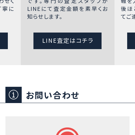
わせく
です。専門の査定スタッフが
報を
丁寧に
LINEにて査定金額を素早くお
後ほ
知らせします。
てご
LINE査定はコチラ
お問い合わせ