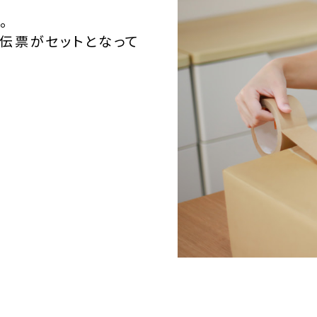
。
伝票がセットとなって