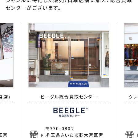
ジャンルに特化した販売/買取店舗に加え、総合買取
センターがございます。
宮店)
ビーグル総合買取センター
クレ
〒330-0802
区宮
埼玉県さいたま市大宮区宮