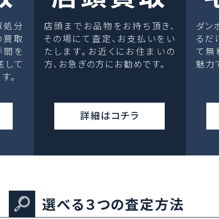
庫処分
店頭までお品物をお持ち頂き、
ダン
の買取
その場にて査定、お支払いをい
るだ
手間を
たします。お近くにお住まいの
て無
底して
方、お急ぎの方にお勧めです。
魅力
す。
詳細はコチラ
選べる３つの査定方法