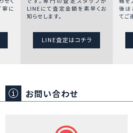
わせく
です。専門の査定スタッフが
報を
丁寧に
LINEにて査定金額を素早くお
後ほ
知らせします。
てご
LINE査定はコチラ
お問い合わせ