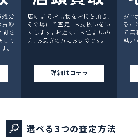
庫処分
店頭までお品物をお持ち頂き、
ダン
の買取
その場にて査定、お支払いをい
るだ
手間を
たします。お近くにお住まいの
て無
底して
方、お急ぎの方にお勧めです。
魅力
す。
詳細はコチラ
選べる３つの査定方法