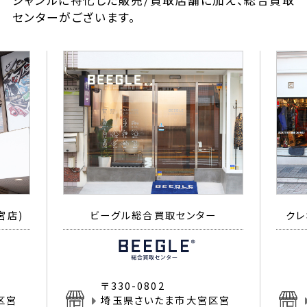
ジャンルに特化した販売/買取店舗に加え、総合買取
センターがございます。
宮店)
ビーグル総合買取センター
クレ
〒330-0802
区宮
埼玉県さいたま市大宮区宮