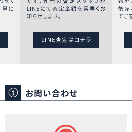
わせく
です。専門の査定スタッフが
報を
丁寧に
LINEにて査定金額を素早くお
後ほ
知らせします。
てご
LINE査定はコチラ
お問い合わせ