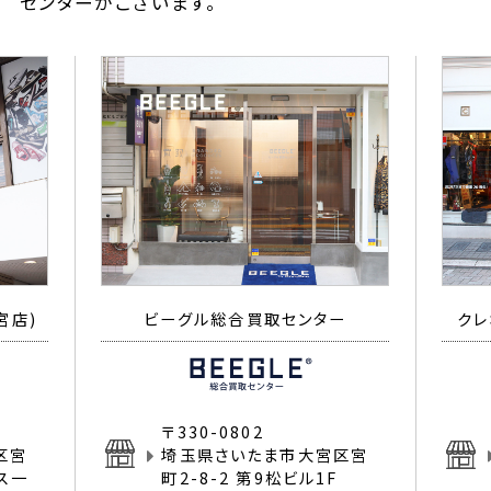
センターがございます。
宮店)
ビーグル総合買取センター
クレ
〒330-0802
区宮
埼玉県さいたま市大宮区宮
イス一
町2-8-2 第9松ビル1F