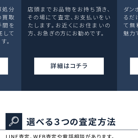
庫処分
店頭までお品物をお持ち頂き、
ダン
の買取
その場にて査定、お支払いをい
るだ
手間を
たします。お近くにお住まいの
て無
底して
方、お急ぎの方にお勧めです。
魅力
す。
詳細はコチラ
選べる３つの査定方法
LINE査定、WEB査定や電話相談があります。