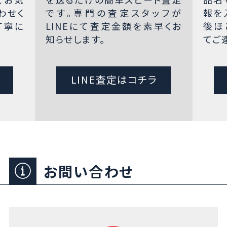
わせく
です。専門の査定スタッフが
報を
丁寧に
LINEにて査定金額を素早くお
後ほ
知らせします。
てご
LINE査定はコチラ
お問い合わせ