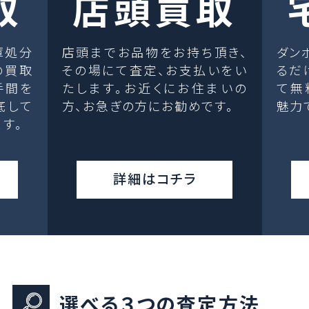
取
店頭買取
庫処分
店頭までお品物をお持ち頂き、
ダン
の買取
その場にて査定、お支払いをい
るだ
手間を
たします。お近くにお住まいの
て無
底して
方、お急ぎの方にお勧めです。
魅力
す。
詳細はコチラ
選べる３つの査定方法