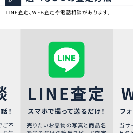
LINE査定、WEB査定や電話相談があります。
談
LINE査定
話！
スマホで撮って送るだけ！
フォ
でご不
売りたいお品物の写真と商品名
当サ
、お気
を送るだけの簡単スピード査定
品名