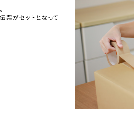
。
伝票がセットとなって