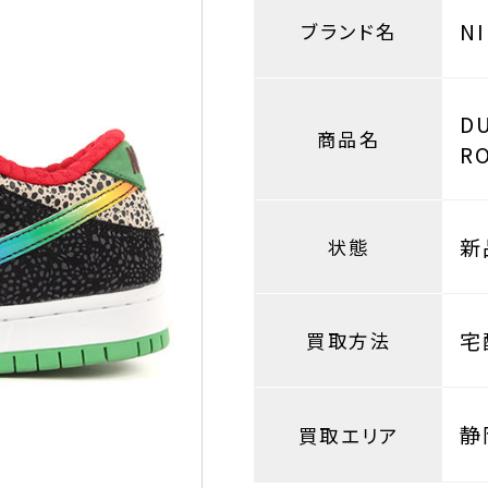
N
ブランド名
D
商品名
R
新
状態
宅
買取方法
静
買取エリア