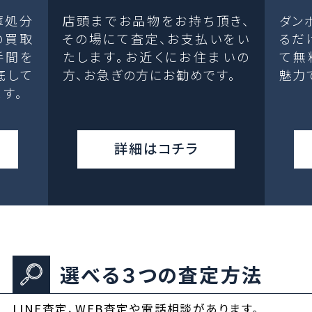
庫処分
店頭までお品物をお持ち頂き、
ダン
の買取
その場にて査定、お支払いをい
るだ
手間を
たします。お近くにお住まいの
て無
底して
方、お急ぎの方にお勧めです。
魅力
す。
詳細はコチラ
選べる３つの査定方法
LINE査定、WEB査定や電話相談があります。