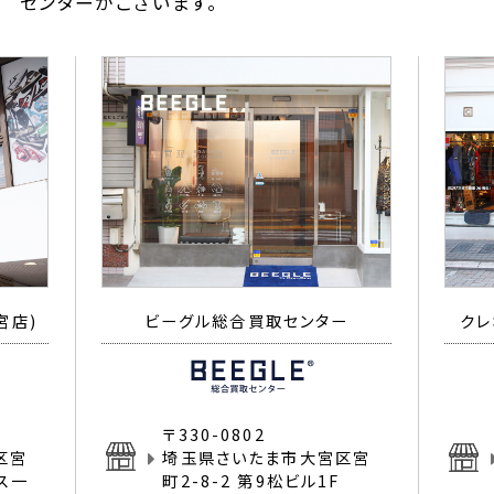
センターがございます。
宮店)
ビーグル総合買取センター
クレ
〒330-0802
区宮
埼玉県さいたま市大宮区宮
イス一
町2-8-2 第9松ビル1F