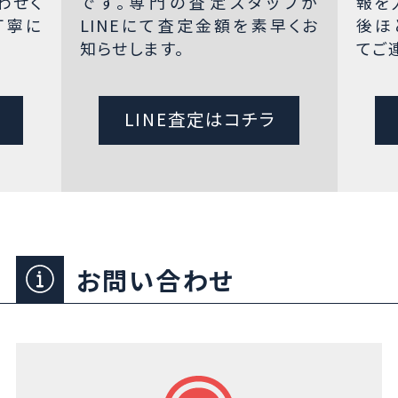
わせく
です。専門の査定スタッフが
報を
丁寧に
LINEにて査定金額を素早くお
後ほ
知らせします。
てご
LINE査定はコチラ
お問い合わせ