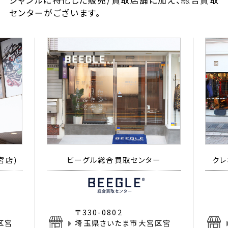
ジャンルに特化した販売/買取店舗に加え、総合買取
センターがございます。
宮店)
ビーグル総合買取センター
クレ
〒330-0802
区宮
埼玉県さいたま市大宮区宮