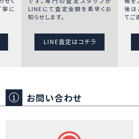
わせく
です。専門の査定スタッフが
報を
丁寧に
LINEにて査定金額を素早くお
後ほ
知らせします。
てご
LINE査定はコチラ
お問い合わせ