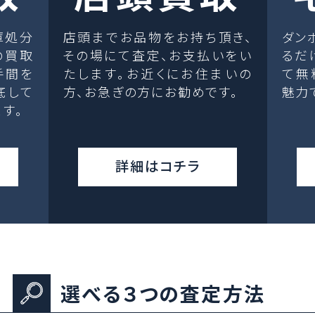
庫処分
店頭までお品物をお持ち頂き、
ダン
の買取
その場にて査定、お支払いをい
るだ
手間を
たします。お近くにお住まいの
て無
底して
方、お急ぎの方にお勧めです。
魅力
す。
詳細はコチラ
選べる３つの査定方法