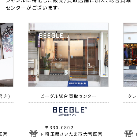
ジャンルに特化した販売/買取店舗に加え、総合買取
センターがございます。
宮店)
ビーグル総合買取センター
クレ
〒330-0802
区宮
埼玉県さいたま市大宮区宮