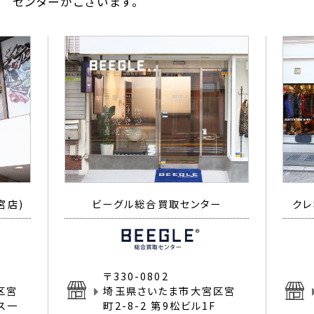
センターがございます。
宮店)
ビーグル総合買取センター
クレ
〒330-0802
区宮
埼玉県さいたま市大宮区宮
イス一
町2-8-2 第9松ビル1F