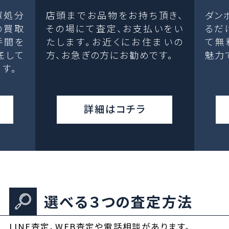
庫処分
店頭までお品物をお持ち頂き、
ダン
の買取
その場にて査定、お支払いをい
るだ
手間を
たします。お近くにお住まいの
て無
底して
方、お急ぎの方にお勧めです。
魅力
す。
詳細はコチラ
選べる３つの査定方法
LINE査定、WEB査定や電話相談があります。