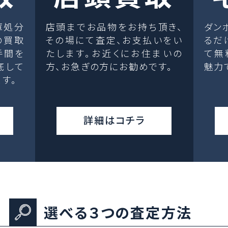
庫処分
店頭までお品物をお持ち頂き、
ダン
の買取
その場にて査定、お支払いをい
るだ
手間を
たします。お近くにお住まいの
て無
底して
方、お急ぎの方にお勧めです。
魅力
す。
詳細はコチラ
選べる３つの査定方法