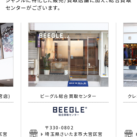
ジャンルに特化した販売/買取店舗に加え、総合買取
センターがございます。
宮店)
ビーグル総合買取センター
クレ
〒330-0802
区宮
埼玉県さいたま市大宮区宮