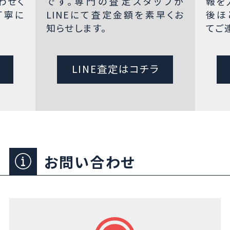
わせく
です。専門の査定スタッフが
報を
丁寧に
LINEにて査定金額を素早くお
後ほ
知らせします。
てご
LINE査定はコチラ
お問い合わせ