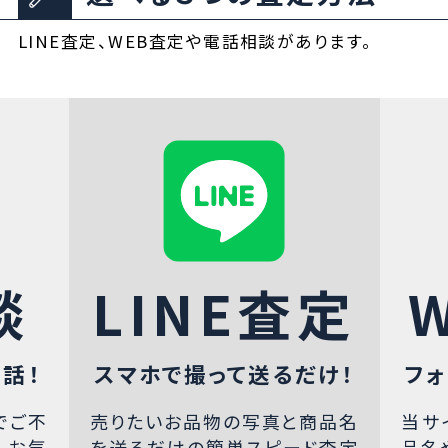
LINE査定、WEB査定や電話相談があります。
談
LINE査定
話！
スマホで撮って送るだけ！
フォ
でご不
売りたいお品物の写真と商品名
当サ
、お気
を送るだけの簡単スピード査定
品名