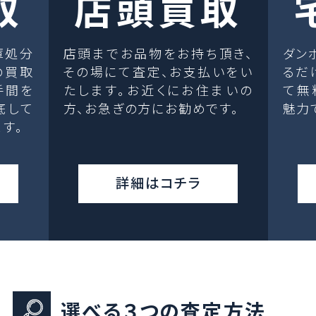
取
店頭買取
庫処分
店頭までお品物をお持ち頂き、
ダン
の買取
その場にて査定、お支払いをい
るだ
手間を
たします。お近くにお住まいの
て無
底して
方、お急ぎの方にお勧めです。
魅力
す。
詳細はコチラ
選べる３つの査定方法