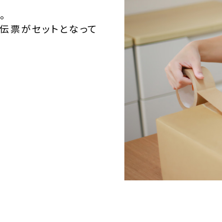
。
伝票がセットとなって