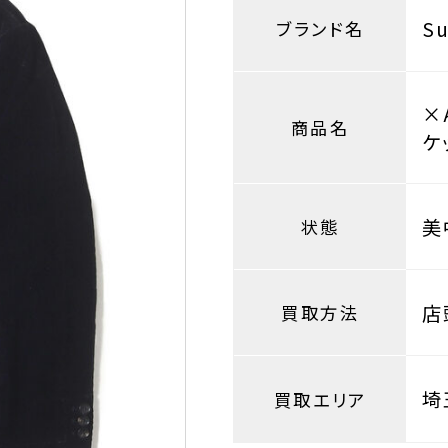
S
ブランド名
×
商品名
ケ
美
状態
店
買取方法
埼
買取エリア