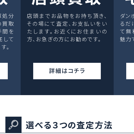
庫処分
店頭までお品物をお持ち頂き、
ダン
の買取
その場にて査定、お支払いをい
るだ
手間を
たします。お近くにお住まいの
て無
底して
方、お急ぎの方にお勧めです。
魅力
す。
詳細はコチラ
選べる３つの査定方法