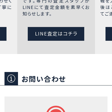
わせく
です。専門の査定スタッフが
報を
丁寧に
LINEにて査定金額を素早くお
後ほ
知らせします。
てご
LINE査定はコチラ
お問い合わせ