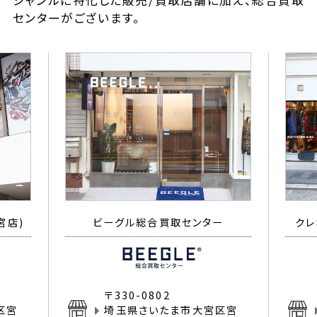
ジャンルに特化した販売/買取店舗に加え、総合買取
センターがございます。
宮店)
ビーグル総合買取センター
クレ
〒330-0802
区宮
埼玉県さいたま市大宮区宮