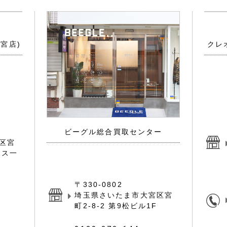
買取センターと実店舗のご案内
ジャンルに特化した販売/買取店舗に加え、総合買
取センターがございます。
宮店)
クレ
ビーグル総合買取センター
区宮