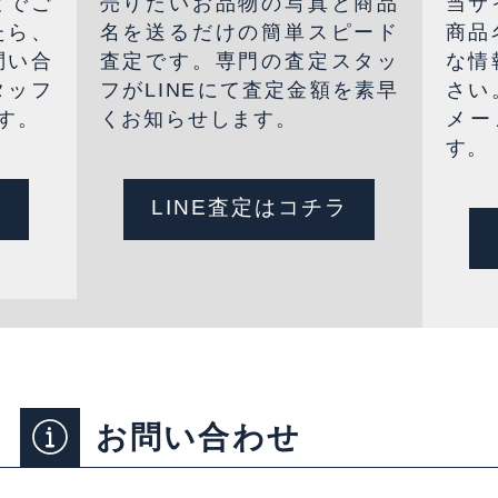
どでご
売りたいお品物の写真と商品
当サ
たら、
名を送るだけの簡単スピード
商品
問い合
査定です。専門の査定スタッ
な情
タッフ
フがLINEにて査定金額を素早
さい
す。
くお知らせします。
メー
す。
LINE査定はコチラ
お問い合わせ