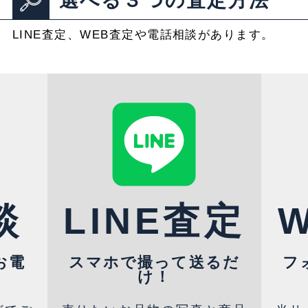
選べる３つの査定方法
LINE査定、WEB査定や電話相談があります。
談
LINE査定
お電
スマホで撮って送るだ
フ
け！