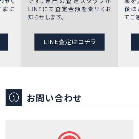
わせく
です。専門の査定スタッフが
報を
丁寧に
LINEにて査定金額を素早くお
後ほ
知らせします。
てご
LINE査定はコチラ
お問い合わせ