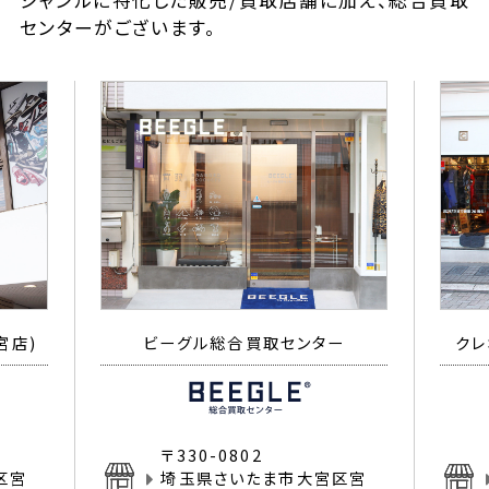
ジャンルに特化した販売/買取店舗に加え、総合買取
センターがございます。
宮店)
ビーグル総合買取センター
クレ
〒330-0802
区宮
埼玉県さいたま市大宮区宮