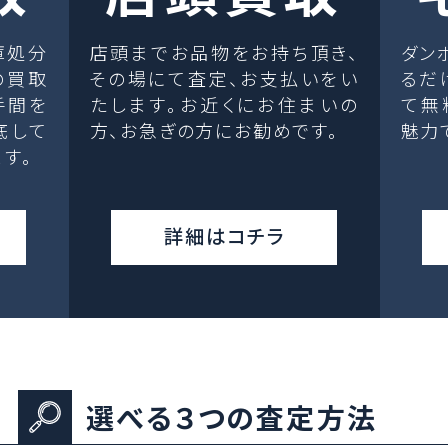
庫処分
店頭までお品物をお持ち頂き、
ダン
の買取
その場にて査定、お支払いをい
るだ
手間を
たします。お近くにお住まいの
て無
底して
方、お急ぎの方にお勧めです。
魅力
す。
詳細はコチラ
選べる３つの査定方法