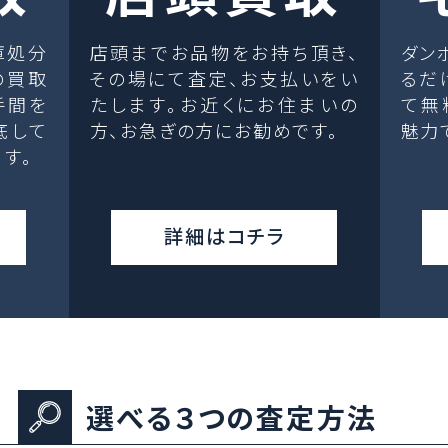
庫処分
店頭までお品物をお持ち頂き、
ダン
の買取
その場にて査定、お支払いをい
るだ
手間を
たします。お近くにお住まいの
て無
底して
方、お急ぎの方にお勧めです。
魅力
す。
詳細はコチラ
選べる３つの査定方法