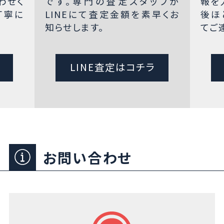
わせく
です。専門の査定スタッフが
報を
丁寧に
LINEにて査定金額を素早くお
後ほ
知らせします。
てご
LINE査定はコチラ
お問い合わせ