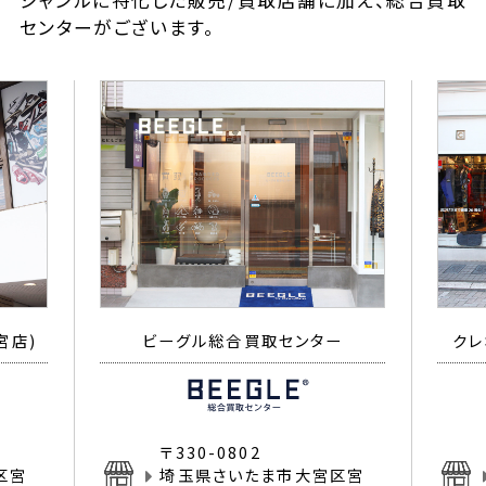
ジャンルに特化した販売/買取店舗に加え、総合買取
センターがございます。
宮店)
ビーグル総合買取センター
クレ
〒330-0802
区宮
埼玉県さいたま市大宮区宮