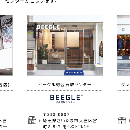
センターがございます。
宮店)
ビーグル総合買取センター
クレ
〒330-0802
区宮
埼玉県さいたま市大宮区宮
イス一
町2-8-2 第9松ビル1F