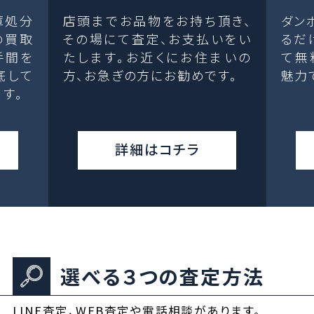
庫処分
店頭までお品物をお持ち頂き、
ダン
の買取
その場にて査定、お支払いをい
るだ
手間を
たします。お近くにお住まいの
て無
底して
方、お急ぎの方にお勧めです。
魅力
す。
詳細はコチラ
選べる３つの査定方法
LINE査定、WEB査定や電話相談があります。