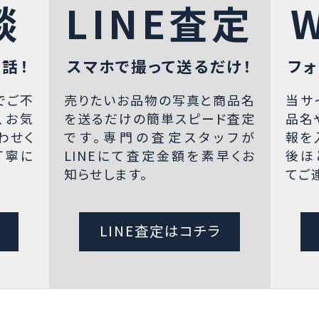
談
LINE査定
話！
スマホで撮って送るだけ！
フォ
でご不
売りたいお品物の写真と商品名
当サ
、お気
を送るだけの簡単スピード査定
品名
わせく
です。専門の査定スタッフが
報を
丁寧に
LINEにて査定金額を素早くお
後ほ
知らせします。
てご
LINE査定はコチラ