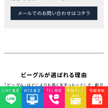
メールでのお問い合わせはコチラ
ビーグルが選ばれる理由
「ビーグル」はどこよりも高くをモットーとした、創立
LINE査定
WEB査定
TEL相談
宅配キット
宅配買取
23年の確かな買取経験と実績がございます。