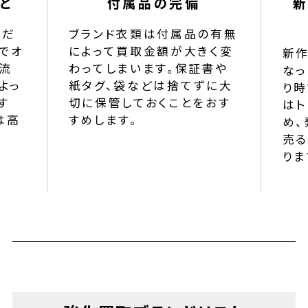
と
付属品の完備
新
ドだ
ブランド衣類は付属品の有無
でオ
によって買取金額が大きく変
新
流
わってしまいます。保証書や
なっ
よっ
紙タグ、袋などは捨てずに大
り時
す
切に保管しておくことをおす
はト
は高
すめします。
め、
売
りま