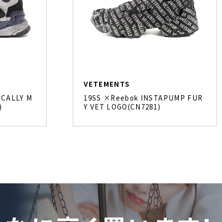
VETEMENTS
ICALLY M
19SS ×Reebok INSTAPUMP FUR
)
Y VET LOGO(CN7281)