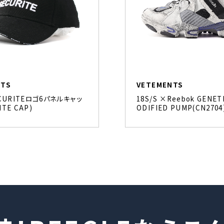
NTS
VETEMENTS
SECURITEロゴ6パネルキャッ
18S/S ×Reebok GENET
ITE CAP)
ODIFIED PUMP(CN2704